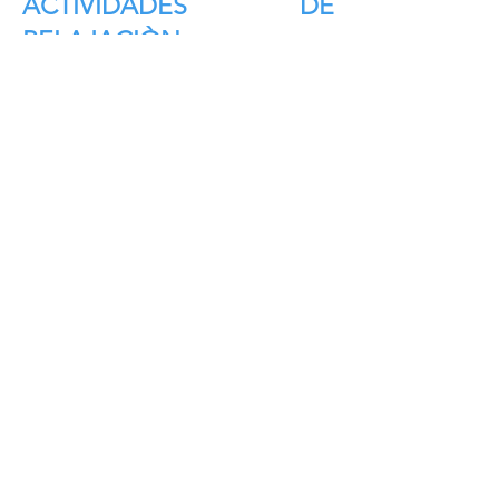
ACTIVIDADES DE
RELAJACIÒN
Carrera 53 D N° 5 A – 64
San Rafael Galan – Puente Aranda
(Bogotá – Colombia)
goticadefelicidad@gmail.com
(601) 549 3911
301 576 6185